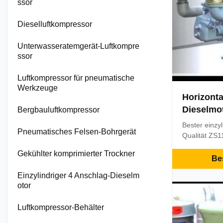
ssor
Dieselluftkompressor
Unterwasseratemgerät-Luftkompre
ssor
Luftkompressor für pneumatische
Werkzeuge
Horizonta
Dieselmo
Bergbauluftkompressor
hochleist
Bester einzy
Pneumatisches Felsen-Bohrgerät
kombinier
Qualität ZS
Ursprungsor
Gekühlter komprimierter Trockner
Markenname
Bes
Bescheinigu
Einzylindriger 4 Anschlag-Dieselm
etc. Mindest
otor
Verpackendeta
15days nach
Luftkompressor-Behälter
Zahlungsbedi