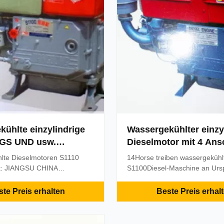
ühlte einzylindrige
Wassergekühlter einzy
GS UND usw.
Dieselmotor mit 4 Ans
kungsgrad mit vier
für landwirtschaftliche
lte Dieselmotoren S1110
14Horse treiben wassergekühl
en Diesel
Maschinerie
t: JIANGSU CHINA
S1100Diesel-Maschine an Ursp
: JD Modellnummer: S1110
JIANGSU CHINA Markenname
ng: CER, ISO9001, GS UND
Modellnummer: S1100 Beschei
te Preis erhalten
Beste Preis erhal
bestellmenge: 5 Sätze Preis:
CER, ISO9001, GS UND etc.
ils: Hölzern Lieferfrist:
Mindestbestellmenge: 5 Sätze 
 30% Anzahlung
Verpackendetails: Hölzern Liefe