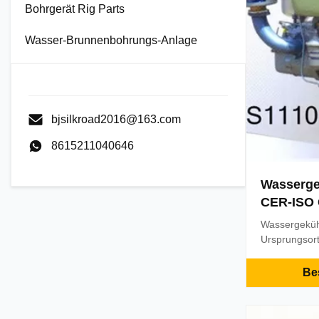
Bohrgerät Rig Parts
Wasser-Brunnenbohrungs-Anlage
bjsilkroad2016@163.com
8615211040646
Wassergek
CER-ISO 
Motorwir
Wassergeküh
Anschläg
Ursprungsor
Markenname
Bescheinigu
Bes
etc. Mindest
Verpackendeta
15days nach