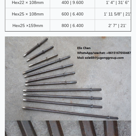
Hex22 × 108mm
400 | 9.600
1' 4" | 31' 6"
Hex25 × 108mm
600 | 6.400
1' 11 5/8" | 21'
Hex25 ×159mm
800 | 6.400
2' 7" | 21'