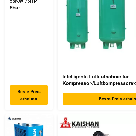
55KW 75HP
8bar
industrieller
asynchroner
Direktantrieb
des Schrauben-
Luftkompressor-
350cfm
Intelligente Luftaufnahme für
Kompressor-/Luftkompressorex
1.0m ³
Beste Preis
erhalten
Beste Preis erhal