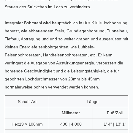
Stauen des Stückchen im Loch zu verhindern.
der Klein-
Integraler Bohrstahl wird hauptsächlich
in
loch
bohrung
benutzt
, wie
abbauendem Stein, Grundlagenbohrung,
Tunnelbau,
Tiefbau
, Abtragung
und
und so weiter
graben
und
ausgerüstet mit
kleinen Energiefelsenbohrgeräten, wie Luftbein-
Felsenbohrgeräten, Handfelsenbohrgeräten, etc.
Er kann
verringert die Ausgabe von Auswirkungsenergie, verbessert die
bohrende Geschwindigkeit und die Leistungsfähigkeit,
die
für
gebohrten Lochdurchmesser von 23mm bis 45mm
normalerweise bohren verwendet werden können.
Schaft-Art
Länge
Millimeter
Fuß/Zoll
Hex19 × 108mm
400 | 4.000
1' 4" | 13' 1"