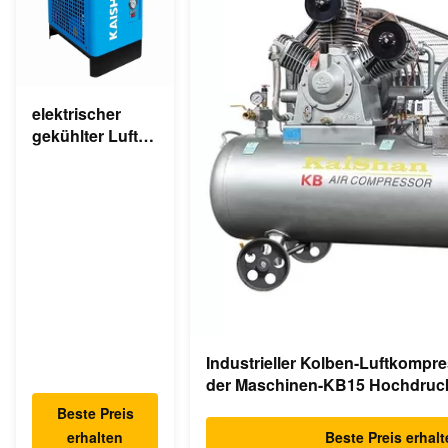
elektrischer
gekühlter Luft-
komprimierter
Trockner des
industriellen
Trockner-220v
Industrieller Kolben-Luftkompr
der Maschinen-KB15 Hochdruc
Beste Preis
erhalten
Beste Preis erhal