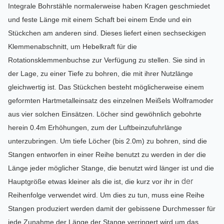
Integrale Bohrstähle normalerweise haben
Kragen
geschmiedet
und
feste
Länge mit einem Schaft bei einem Ende und ein
Stückchen am anderen sind
.
Dieses liefert einen sechseckigen
Klemmenabschnitt, um Hebelkraft für die
Rotationsklemmenbuchse zur Verfügung zu stellen.
Sie
sind in
der Lage, zu einer Tiefe zu bohren, die mit ihrer Nutzlänge
gleichwertig ist. Das Stückchen besteht möglicherweise einem
geformten Hartmetalleinsatz des einzelnen Meißels Wolframoder
aus vier solchen Einsätzen. Löcher sind gewöhnlich gebohrte
herein 0.4m Erhöhungen, zum der Luftbeinzufuhrlänge
unterzubringen. Um tiefe Löcher (
bis
2.0m)
zu bohren
, sind die
Stangen entworfen in einer Reihe benutzt zu werden in der die
Länge jeder möglicher Stange, die benutzt wird länger ist
und die
der
Hauptgröße etwas
kleiner als die ist, die kurz vor ihr in
Reihenfolge verwendet wird. Um dies zu tun, muss eine Reihe
Stangen produziert werden damit der gebissene Durchmesser für
jede Zunahme der Länge der Stange verringert wird um das