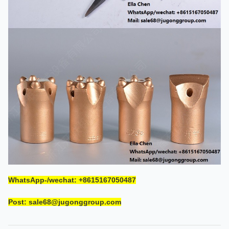
WhatsApp-/wechat: +8615167050487
Post: sale68@jugonggroup.com