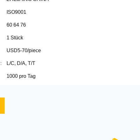
ISO9001
60 64 76
1 Stück
USD5-70/piece
:
L/C, D/A, T/T
1000 pro Tag