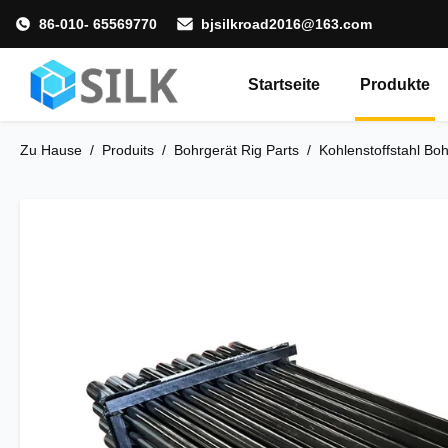
86-010- 65569770
bjsilkroad2016@163.com
Startseite
Produkte
Zu Hause
/
Produits
/
Bohrgerät Rig Parts
/
Kohlenstoffstahl Bo