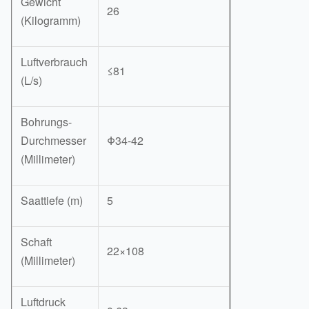
Gewicht
26
(Kilogramm)
Luftverbrauch
≤81
(L/s)
Bohrungs-
Durchmesser
Φ34-42
(Millimeter)
Saattiefe (m)
5
Schaft
22×108
(Millimeter)
Luftdruck