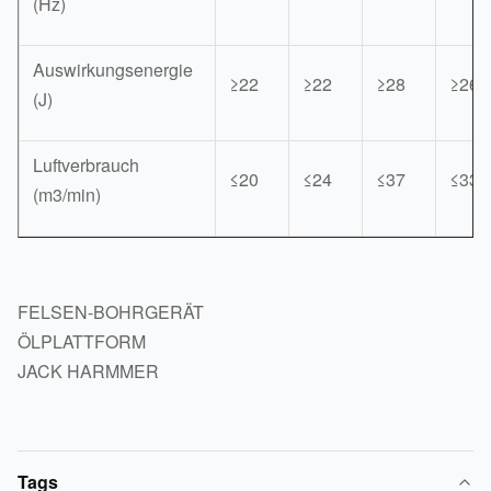
(Hz)
Auswirkungsenergie
≥22
≥22
≥28
≥26
(J)
Luftverbrauch
≤20
≤24
≤37
≤33
(m3/min)
FELSEN-BOHRGERÄT
ÖLPLATTFORM
JACK HARMMER
Tags