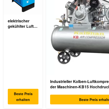
elektrischer
gekühlter Luft-
komprimierter
Trockner des
industriellen
Trockner-220v
Industrieller Kolben-Luftkompr
der Maschinen-KB15 Hochdruc
Beste Preis
erhalten
Beste Preis erhal