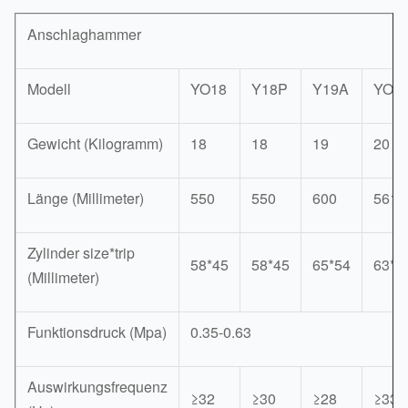
Anschlaghammer
Modell
YO18
Y18P
Y19A
YO2
Gewicht (Kilogramm)
18
18
19
20
Länge (Millimeter)
550
550
600
561
Zylinder size*trip
58*45
58*45
65*54
63*5
(Millimeter)
Funktionsdruck (Mpa)
0.35-0.63
Auswirkungsfrequenz
≥32
≥30
≥28
≥33