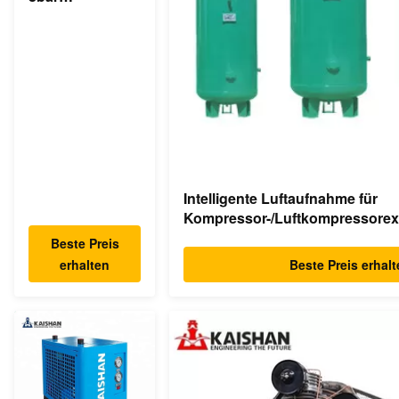
industrieller
asynchroner
Direktantrieb
des Schrauben-
Luftkompressor-
350cfm
Intelligente Luftaufnahme für
Kompressor-/Luftkompressorex
1.0m ³
Beste Preis
erhalten
Beste Preis erhal