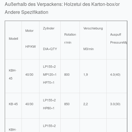
Außerhalb des Verpackens: Holzetui des Karton-box/or
Andere Spezifikation
Zylinder
Verschiebung
Motor
Rotation
Auspuff
Modell
r/min
PressureMpa
HP/KW
DIA×QTY
M3/min
LP155×2
KBH-
40/30
MP120×1
800
1,9
4.0(40)
45
HP70×1
LP155×2
KB-45
40/30
850
2,2
3.0(30)
HP80×1
LP155×2
KBH-