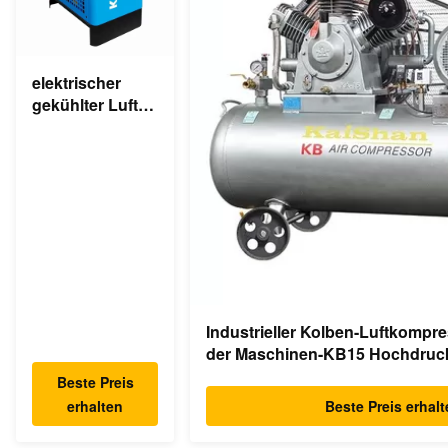
elektrischer
gekühlter Luft-
komprimierter
Trockner des
industriellen
Trockner-220v
Industrieller Kolben-Luftkompr
der Maschinen-KB15 Hochdruc
Beste Preis
erhalten
Beste Preis erhal