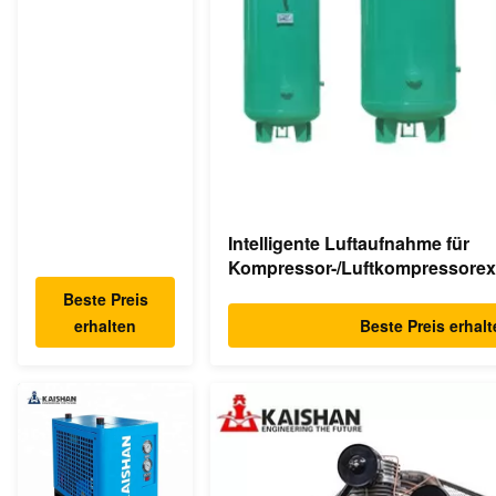
industrieller
asynchroner
Direktantrieb
des Schrauben-
Luftkompressor-
350cfm
Intelligente Luftaufnahme für
Kompressor-/Luftkompressorex
1.0m ³
Beste Preis
erhalten
Beste Preis erhal