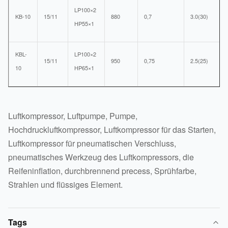
LP100×2
KB-10
15/11
880
0,7
3.0(30)
HP55×1
KBL-
LP100×2
15/11
950
0,75
2.5(25)
10
HP65×1
Luftkompressor, Luftpumpe, Pumpe,
Hochdruckluftkompressor, Luftkompressor für das Starten,
Luftkompressor für pneumatischen Verschluss,
pneumatisches Werkzeug des Luftkompressors, die
Reifeninflation, durchbrennend precess, Sprühfarbe,
Strahlen und flüssiges Element.
Tags