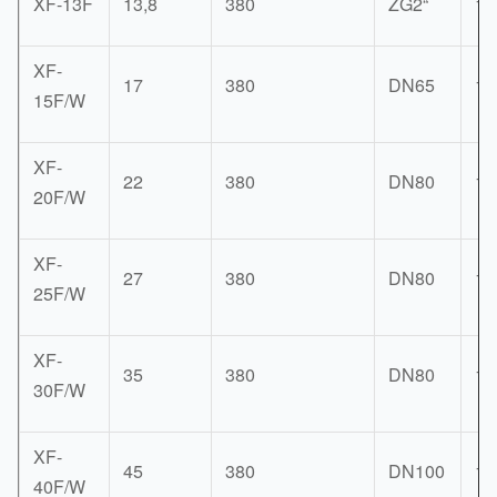
XF-13F
13,8
380
ZG2“
11
XF-
17
380
DN65
12
15F/W
XF-
22
380
DN80
13
20F/W
XF-
27
380
DN80
15
25F/W
XF-
35
380
DN80
16
30F/W
XF-
45
380
DN100
18
40F/W