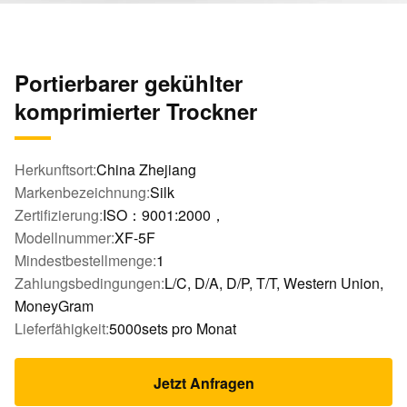
Portierbarer gekühlter
komprimierter Trockner
Herkunftsort:
China Zhejiang
Markenbezeichnung:
Silk
Zertifizierung:
ISO：9001:2000，
Modellnummer:
XF-5F
Mindestbestellmenge:
1
Zahlungsbedingungen:
L/C, D/A, D/P, T/T, Western Union,
MoneyGram
Lieferfähigkeit:
5000sets pro Monat
Jetzt Anfragen