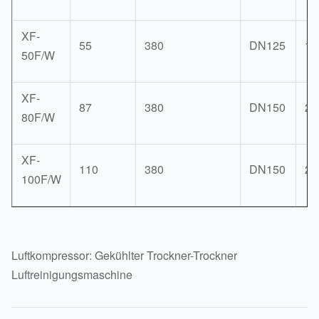
XF-
55
380
DN125
19
50F/W
XF-
87
380
DN150
25
80F/W
XF-
110
380
DN150
25
100F/W
Luftkompressor: Gekühlter Trockner-Trockner
Luftreinigungsmaschine