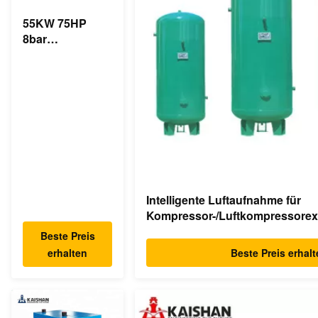
55KW 75HP
8bar
industrieller
asynchroner
Direktantrieb
des Schrauben-
Luftkompressor-
350cfm
Intelligente Luftaufnahme für
Kompressor-/Luftkompressorex
1.0m ³
Beste Preis
erhalten
Beste Preis erhal