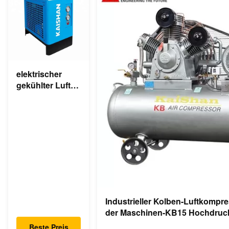
elektrischer
gekühlter Luft-
komprimierter
Trockner des
industriellen
Trockner-220v
Industrieller Kolben-Luftkompr
der Maschinen-KB15 Hochdruc
Beste Preis