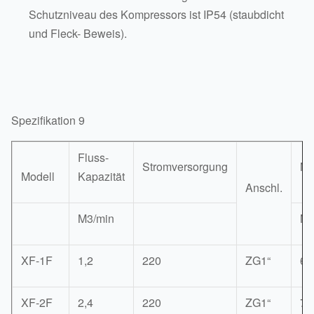
Schutzniveau des Kompressors ist IP54 (staubdicht
und Fleck- Beweis).
Spezifikation 9
Fluss-
Stromversorgung
Ma
Modell
Kapazität
Anschl.
M3/min
Mi
XF-1F
1,2
220
ZG1“
68
XF-2F
2,4
220
ZG1“
70