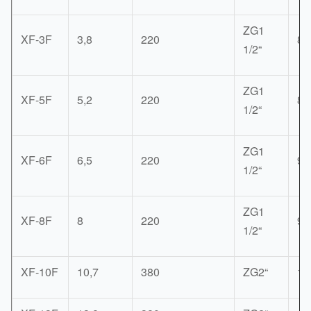
ZG1
XF-3F
3,8
220
85
1/2“
ZG1
XF-5F
5,2
220
85
1/2“
ZG1
XF-6F
6,5
220
90
1/2“
ZG1
XF-8F
8
220
90
1/2“
XF-10F
10,7
380
ZG2“
11