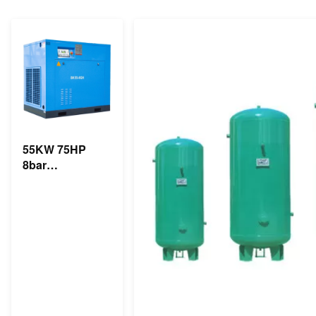
55KW 75HP
8bar
industrieller
asynchroner
Direktantrieb
des Schrauben-
Luftkompressor-
350cfm