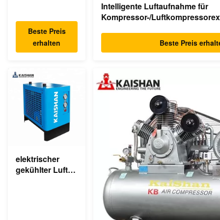
Intelligente Luftaufnahme für
Kompressor-/Luftkompressorex
1.0m ³
Beste Preis
erhalten
Beste Preis erhal
elektrischer
gekühlter Luft-
komprimierter
Trockner des
industriellen
Trockner-220v