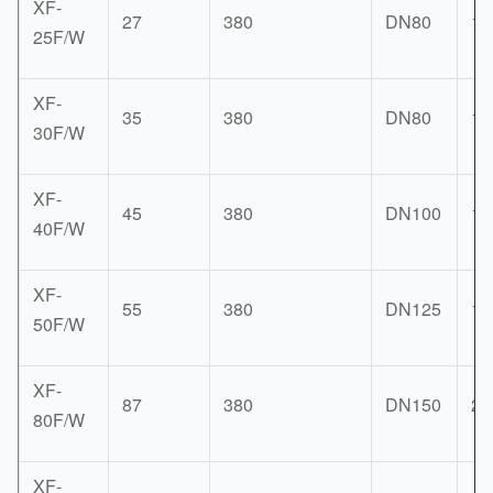
XF-
27
380
DN80
15
25F/W
XF-
35
380
DN80
16
30F/W
XF-
45
380
DN100
18
40F/W
XF-
55
380
DN125
19
50F/W
XF-
87
380
DN150
25
80F/W
XF-