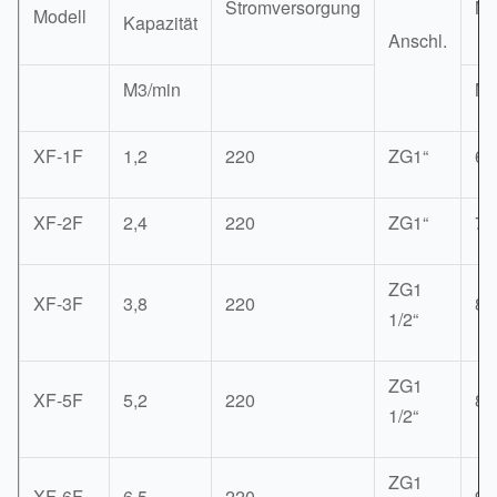
Stromversorgung
Ma
Modell
Kapazität
Anschl.
M3/min
Mi
XF-1F
1,2
220
ZG1“
68
XF-2F
2,4
220
ZG1“
70
ZG1
XF-3F
3,8
220
85
1/2“
ZG1
XF-5F
5,2
220
85
1/2“
ZG1
XF-6F
6,5
220
90