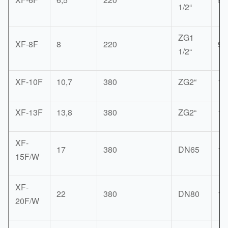
1/2“
ZG1
XF-8F
8
220
90
1/2“
XF-10F
10,7
380
ZG2“
11
XF-13F
13,8
380
ZG2“
11
XF-
17
380
DN65
12
15F/W
XF-
22
380
DN80
13
20F/W