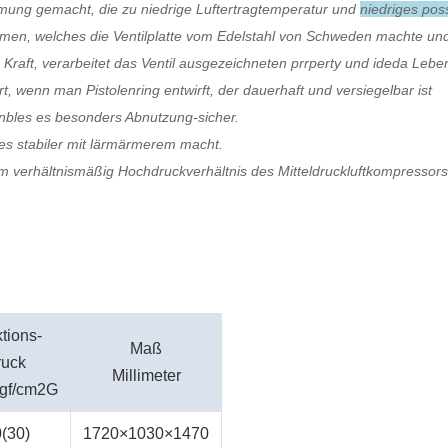
ömung gemacht, die zu niedrige Luftertragtemperatur und
niedriges pos
en, welches die Ventilplatte vom Edelstahl von Schweden machte und d
Kraft, verarbeitet das Ventil ausgezeichneten prrperty und ideda Leb
t, wenn man Pistolenring entwirft, der dauerhaft und versiegelbar ist
nbles es besonders Abnutzung-sicher.
e es stabiler mit lärmärmerem macht.
dem verhältnismäßig Hochdruckverhältnis des Mitteldruckluftkompressors
tions-
Maß
ruck
Millimeter
kgf/cm2G
0(30)
1720×1030×1470