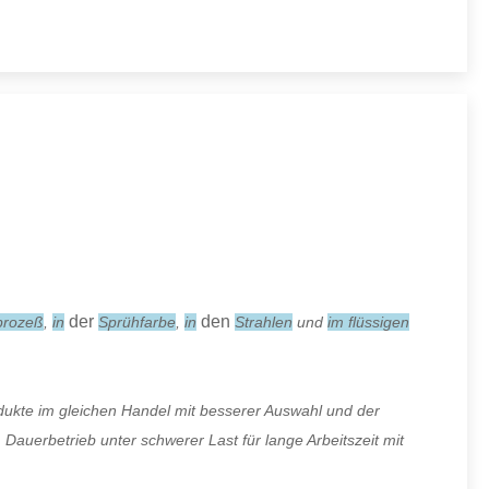
der
den
prozeß
,
in
Sprühfarbe
,
in
Strahlen
und
im flüssigen
ukte im gleichen Handel mit besserer Auswahl und der
uerbetrieb unter schwerer Last für lange Arbeitszeit mit