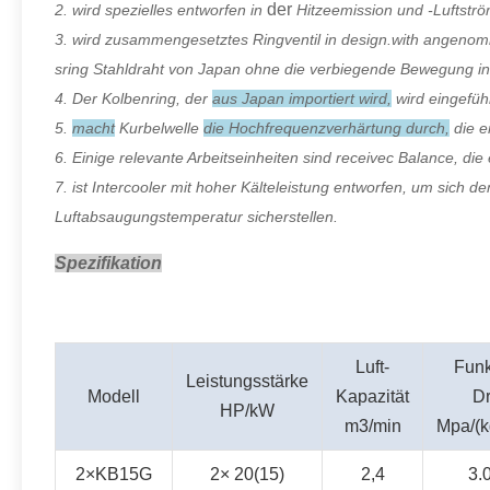
der
2. wird spezielles entworfen in
Hitzeemission und -Luftstr
3. wird zusammengesetztes Ringventil in design.with angenomm
sring Stahldraht von Japan ohne die verbiegende Bewegung in 
4. Der Kolbenring, der
aus Japan importiert wird,
wird eingeführ
5.
macht
Kurbelwelle
die Hochfrequenzverhärtung durch,
die e
6. Einige relevante Arbeitseinheiten sind receivec Balance, di
7. ist Intercooler mit hoher Kälteleistung entworfen, um sich 
Luftabsaugungstemperatur sicherstellen.
Spezifikation
Luft-
Funk
Leistungsstärke
Modell
Kapazität
D
HP/kW
m3/min
Mpa/(
2×KB15G
2× 20(15)
2,4
3.