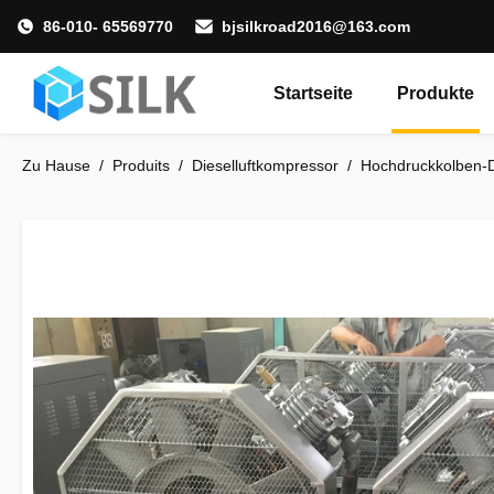
86-010- 65569770
bjsilkroad2016@163.com
Startseite
Produkte
Zu Hause
/
Produits
/
Dieselluftkompressor
/
Hochdruckkolben-D