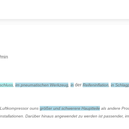
/min
der
schluss
,
im pneumatischen Werkzeug
,
in
Reifeninflation
,
in Schlag
ie Luftkompressor ouns
größer und schwerere Hauptteile
als andere Prod
allationen. Darüber hinaus angewendet zu werden ist passender, im Da