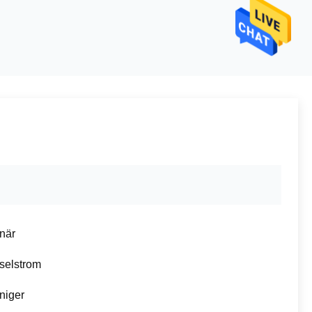
onär
selstrom
niger