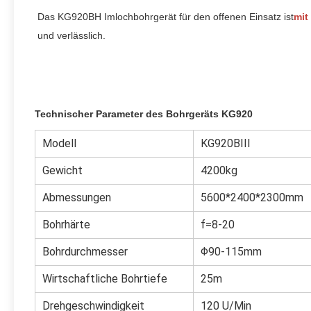
Das KG920BH Imlochbohrgerät für den offenen Einsatz ist
mit
und verlässlich.
Technischer Parameter des Bohrgeräts KG920
Modell
KG920BIII
Gewicht
4200kg
Abmessungen
5600*2400*2300mm
Bohrhärte
f=8-20
Bohrdurchmesser
Φ90-115mm
Wirtschaftliche Bohrtiefe
25m
Drehgeschwindigkeit
120 U/Min