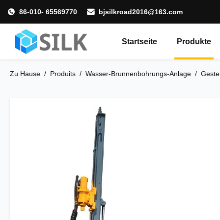
86-010- 65569770
bjsilkroad2016@163.com
Startseite
Produkte
Zu Hause
/
Produits
/
Wasser-Brunnenbohrungs-Anlage
/
Geste