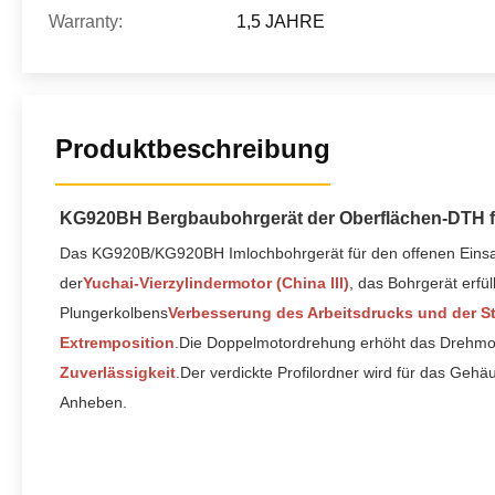
Warranty:
1,5 JAHRE
Produktbeschreibung
KG920BH Bergbaubohrgerät der Oberflächen-DTH f
Das KG920B/KG920BH Imlochbohrgerät für den offenen Einsatz 
der
Yuchai-Vierzylindermotor (China lll)
, das Bohrgerät erfü
Plungerkolbens
Verbesserung des Arbeitsdrucks und der St
Extremposition
.Die Doppelmotordrehung erhöht das Drehmome
Zuverlässigkeit
.Der verdickte Profilordner wird für das Gehä
Anheben.