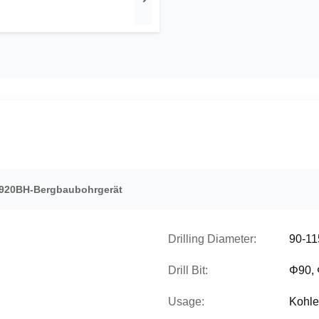
920BH-Bergbaubohrgerät
Drilling Diameter:
90-1
Drill Bit:
Φ90,
Usage:
Kohle