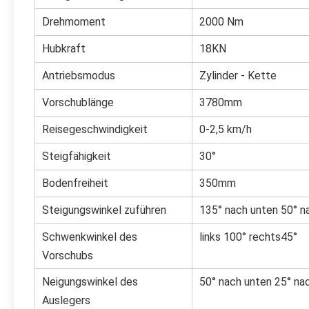
Drehmoment
2000 Nm
Hubkraft
18KN
Antriebsmodus
Zylinder - Kette
Vorschublänge
3780mm
Reisegeschwindigkeit
0-2,5 km/h
Steigfähigkeit
30°
Bodenfreiheit
350mm
Steigungswinkel zuführen
135° nach unten 50° n
Schwenkwinkel des
links 100° rechts45°
Vorschubs
Neigungswinkel des
50° nach unten 25° na
Auslegers